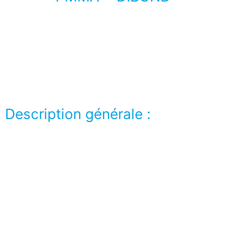
Lorem ipsum dolor sit amet, consectetur adipiscing
elit. Ut elit tellus, luctus nec ullamcorper mattis,
pulvinar dapibus leo.
Description générale :
Lorem ipsum dolor sit amet, consectetur adipiscing
elit. Ut elit tellus, luctus nec ullamcorper mattis,
pulvinar dapibus leo.