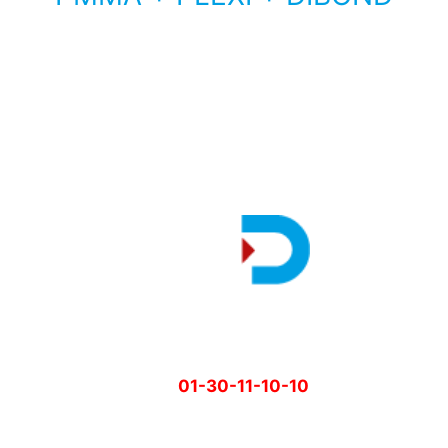
Lorem ipsum dolor sit amet, consectetur adipiscing
elit. Ut elit tellus, luctus nec ullamcorper mattis,
pulvinar dapibus leo.
9 RUE JACQUES ANQUETIL – 95140 GARGES
Tel :
01-30-11-10-10